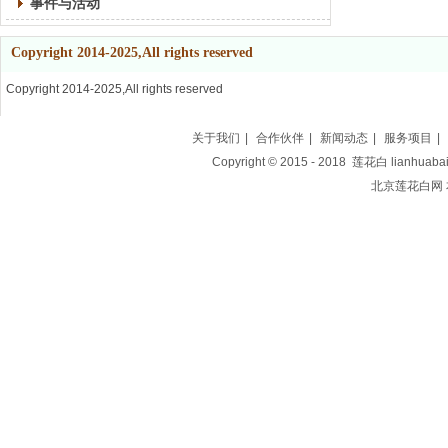
事件与活动
Copyright 2014-2025,All rights reserved
Copyright 2014-2025,All rights reserved
关于我们
|
合作伙伴
|
新闻动态
|
服务项目
|
Copyright © 2015 - 2018 莲花白 lianh
北京莲花白网