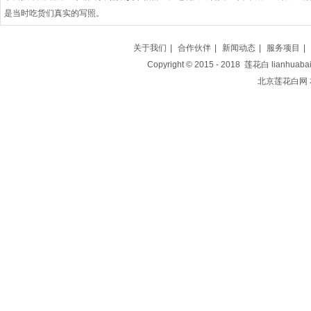
是当时吃货们真实的写照。
采莲蕊加药料，制为佳酿，慈禧太后可谓会享受，懂得饮酒妙趣；以酒赐亲信
在中国，采莲&
关于我们
|
合作伙伴
|
新闻动态
|
服务项目
|
Copyright © 2015 - 2018 莲花白 lianh
北京莲花白网