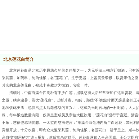
北京莲花白简介
北京莲花白是北京历史最悠久的著名佳酿之一，为元明清三朝宫廷御酒，已有近
采其蕊，加药料，制为佳酿，名“莲花白”。注于瓷器，上盖黄云缎袱，以赏亲信之
其实的北京莲花白，被咸丰帝敕封为御酒，名噪一时。
清朝时，中南海瀛台四周种有不少白莲，据载慈禧太后经常乘船在这里赏花。
之臣，纳凉避暑，赏饮“莲花白”，以彰其贵。相传，那些“不够级别”而无缘赴宴
池旁饮此美酒，也算沾点太后老佛爷的喜兴儿，这成为当时官场的一种时尚，大大抬高
殊，每年酿造数量有限，仅供皇室成员及亲信大臣饮用，“莲花白”盛行于宫廷。清
不乐，慈禧也感到忧愁。一太监向慈禧进言：“用瀛台白莲池内所产白莲花，加药料
竞相开放，十分欢喜，即命众太监采其蕊，制为佳酿，名莲花白，进于皇上。咸丰饮
亲自按“御用秘方”遣人酿制，然后赏亲信群臣。莲花白遂传入皇亲国戚、王公大臣